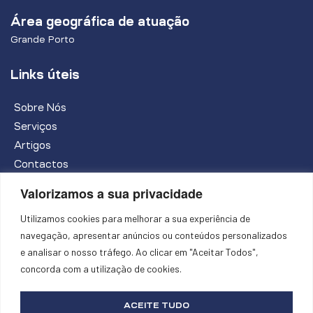
Área geográfica de atuação
Grande Porto
Links úteis
Sobre Nós
Serviços
Artigos
Contactos
Valorizamos a sua privacidade
PEDIR INFORMAÇÕES
Utilizamos cookies para melhorar a sua experiência de
navegação, apresentar anúncios ou conteúdos personalizados
e analisar o nosso tráfego. Ao clicar em "Aceitar Todos",
Política de Privacidade e Cookies
concorda com a utilização de cookies.
Livro de Reclamações
Apoios à Contratação
ACEITE TUDO