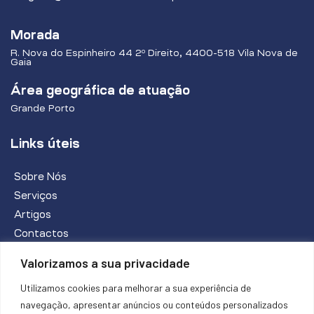
Morada
R. Nova do Espinheiro 44 2º Direito, 4400-518 Vila Nova de
Gaia
Área geográfica de atuação
Grande Porto
Links úteis
Sobre Nós
Serviços
Artigos
Contactos
Valorizamos a sua privacidade
PEDIR INFORMAÇÕES
Utilizamos cookies para melhorar a sua experiência de
navegação, apresentar anúncios ou conteúdos personalizados